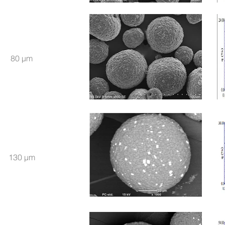
80 μm
130 μm