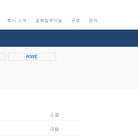
회사 소개
질화알루미늄
규토
문의
RWE
소결
구형