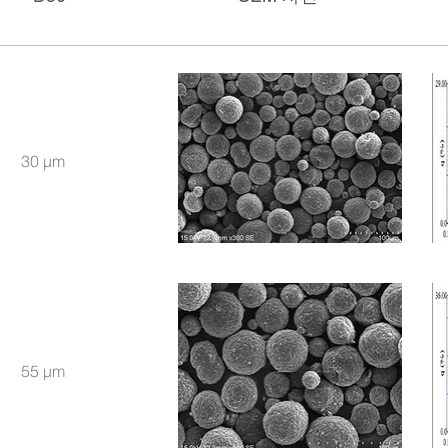
30 μm
55 μm