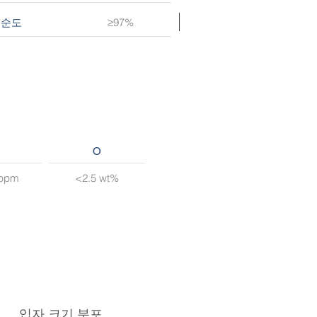
≥97%
순도
O
 ppm
<2.5 wt%
입자 크기 분포