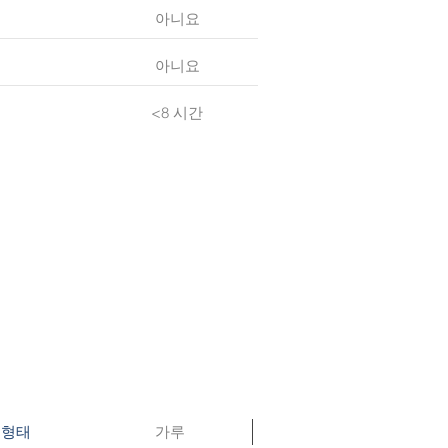
아니요
아니요
<8 시간
가루
형태