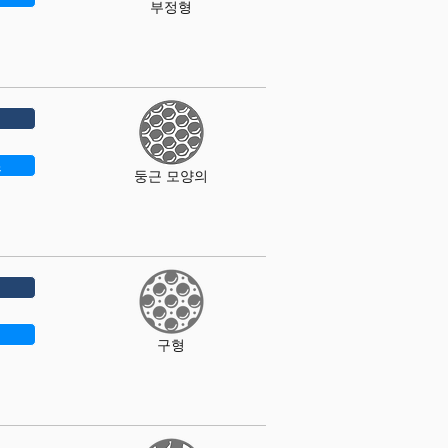
부정형
즈
둥근 모양의
구형