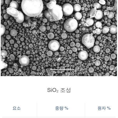
SiO₂ 조성
요소
중량 %
원자 %