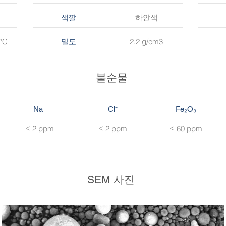
하얀색
색깔
 °C
2.2 g/cm3
밀도
불순물
Na⁺
Cl⁻
Fe₂O₃
≤ 2 ppm
≤ 2 ppm
≤ 60 ppm
SEM 사진