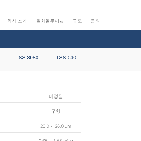
회사 소개
질화알루미늄
규토
문의
TSS-3080
TSS-040
비정질
구형
20.0 ~ 26.0 µm
0.65 ~ 1.65 m²/g