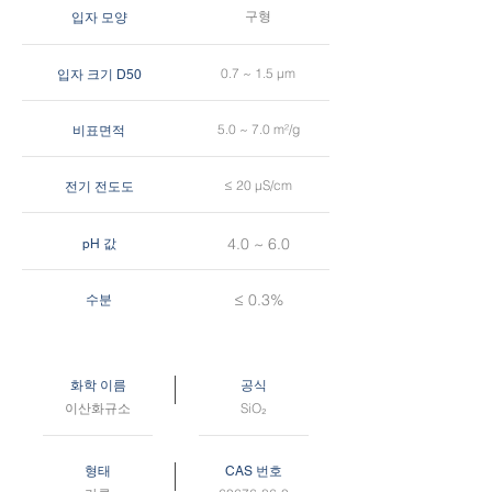
구형
입자 모양
0.7 ~ 1.5 µm
입자 크기 D50
5.0 ~ 7.0 m²/g
비표면적
≤ 20 µS/cm
전기 전도도
4.0 ~ 6.0
pH 값
≤ 0.3%
수분
화학 이름
공식
이산화규소
SiO₂
형태
CAS 번호