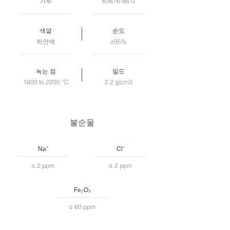
가루
60676-86-0
색깔
순도
하얀색
≥95%
녹는 점
밀도
1600 to 2200 °C
2.2 g/cm3
불순물
Na⁺
Cl⁻
≤ 2 ppm
≤ 2 ppm
Fe₂O₃
≤ 60 ppm