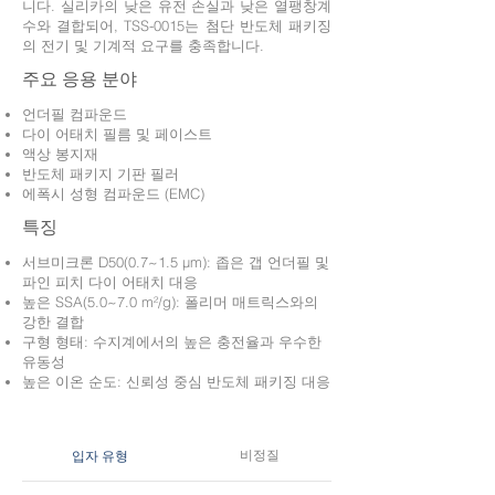
니다. 실리카의 낮은 유전 손실과 낮은 열팽창계
수와 결합되어, TSS-0015는 첨단 반도체 패키징
의 전기 및 기계적 요구를 충족합니다.
주요 응용 분야
언더필 컴파운드
다이 어태치 필름 및 페이스트
액상 봉지재
반도체 패키지 기판 필러
에폭시 성형 컴파운드 (EMC)
특징
서브미크론 D50(0.7~1.5 µm): 좁은 갭 언더필 및
파인 피치 다이 어태치 대응
높은 SSA(5.0~7.0 m²/g): 폴리머 매트릭스와의
강한 결합
구형 형태: 수지계에서의 높은 충전율과 우수한
유동성
높은 이온 순도: 신뢰성 중심 반도체 패키징 대응
비정질
입자 유형