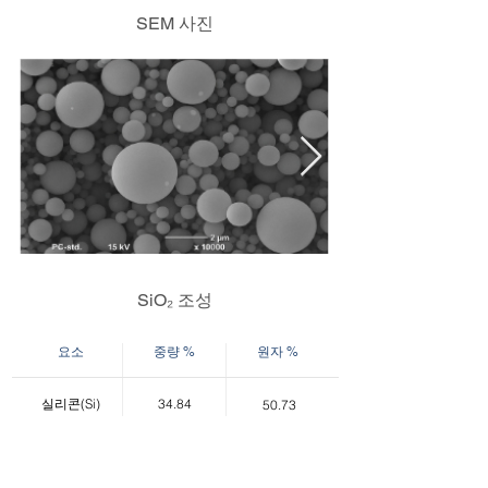
SEM 사진
SiO₂ 조성
요소
중량 %
원자 %
실리콘(Si)
34.84
50.73
산소(O)
65.16
49.27