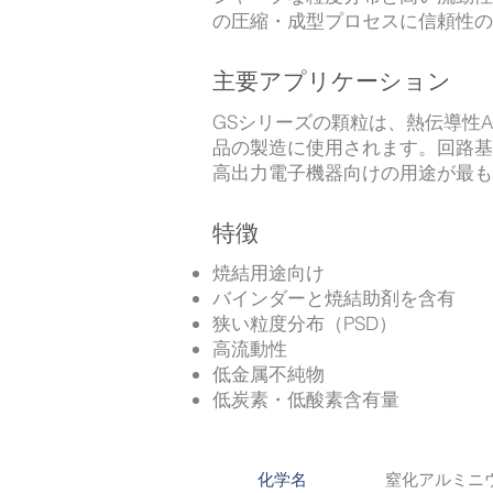
の圧縮・成型プロセスに信頼性の
主要アプリケーション
GSシリーズの顆粒は、熱伝導性
品の製造に使用されます。回路基
高出力電子機器向けの用途が最も
特徴
焼結用途向け
バインダーと焼結助剤を含有
狭い粒度分布（PSD）
高流動性
低金属不純物
低炭素・低酸素含有量
窒化アルミニ
化学名