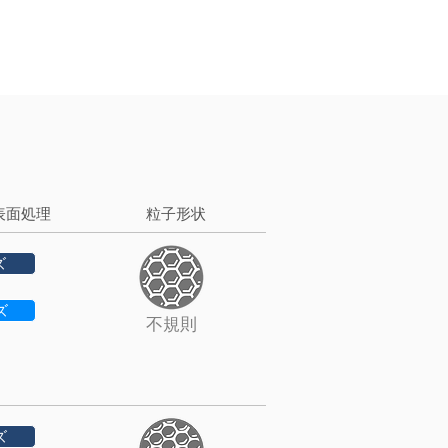
表面処理
粒子形状
ズ
ズ
不規則
ズ