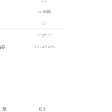
なし
<8 時間
25°
1.2 gm/cc
3.5 - 4.5 wt%
内容
粉末
形