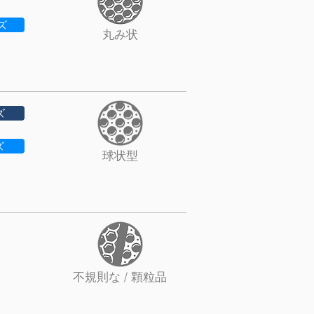
ズ
丸み状
ズ
ズ
球状型
不規則な / 顆粒品