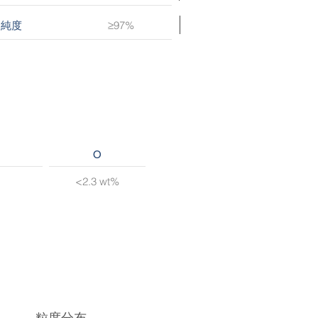
≥97%
純度
O
<2.3 wt%
粒度分布