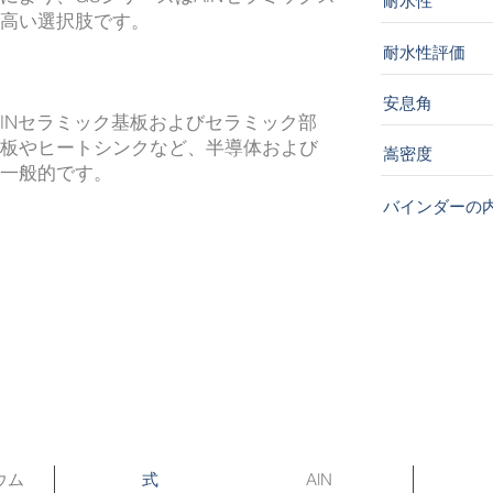
耐水性
高い選択肢です。
耐水性評価
安息角
AlNセラミック基板およびセラミック部
板やヒートシンクなど、半導体および
嵩密度
一般的です。
バインダーの
ウム
AlN
式