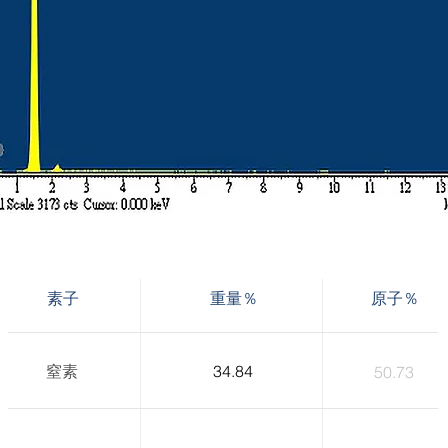
素子
重量％
原子％
窒素
34.84
50.73