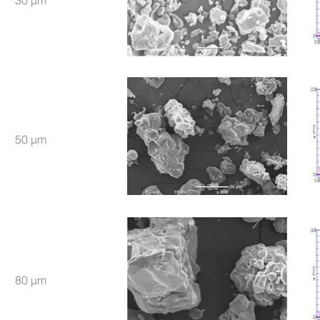
30 μm
50 μm
80 μm