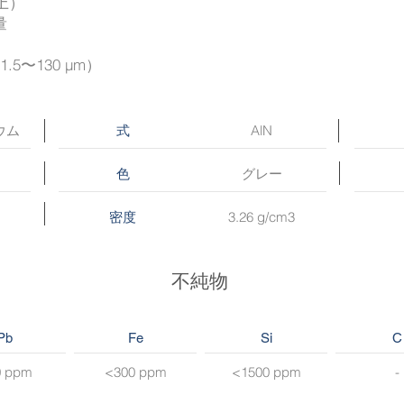
上）
量
〜130 μm）
ウム
AlN
式
グレー
色
3.26 g/cm3
密度
不純物
Pb
Fe
Si
C
0 ppm
<300 ppm
<1500 ppm
-