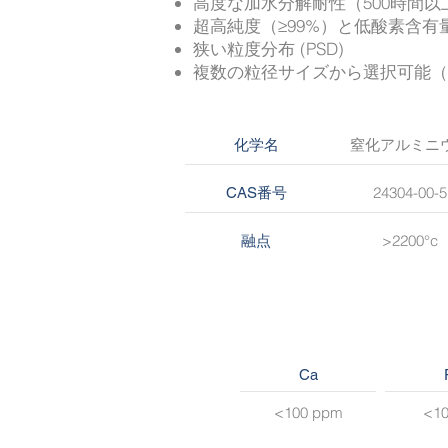
高度な加水分解耐性（500時間以
超高純度（≥99%）と低酸素含有
狭い粒度分布 (PSD)
複数の粒径サイズから選択可能（1.5
窒化アルミニ
化学名
24304-00-5
CAS番号
>2200°c
融点
Ca
<100 ppm
<1