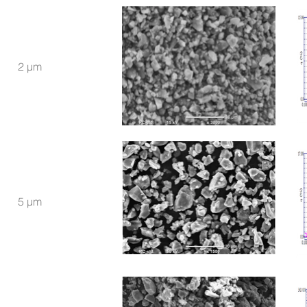
2 μm
5 μm