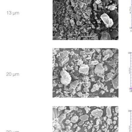
13 μm
20 μm