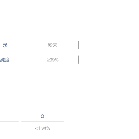
粉末
形
≥99%
純度
O
<1 wt%