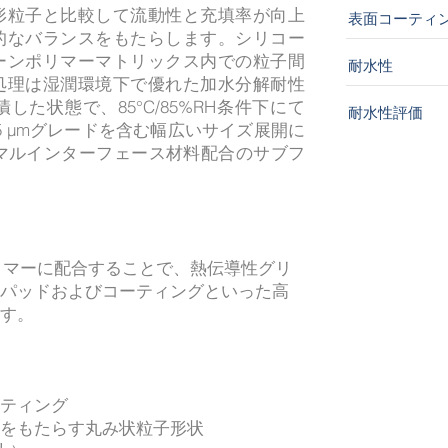
形粒子と比較して流動性と充填率が向上
表面コーティ
的なバランスをもたらします。シリコー
ーンポリマーマトリックス内での粒子間
耐水性
処理は湿潤環境下で優れた加水分解耐性
た状態で、85°C/85%RH条件下にて
耐水性評価
.5 μmグレードを含む幅広いサイズ展開に
マルインターフェース材料配合のサブフ
リマーに配合することで、熱伝導性グリ
パッドおよびコーティングといった高
す。
ティング
をもたらす丸み状粒子形状