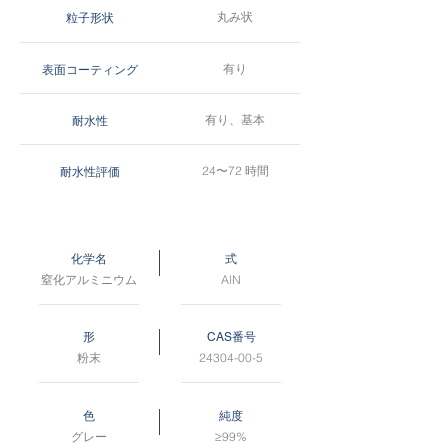
丸み状
粒子形状
有り
表面コーティング
有り、基本
耐水性
24〜72 時間
耐水性評価
化学名
式
窒化アルミニウム
AlN
形
CAS番号
粉末
24304-00-5
色
純度
グレー
≥99%