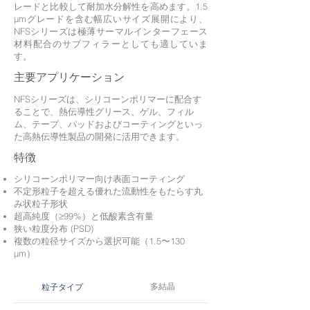
レードと比較して耐加水分解性を高めます。1.5
μmグレードを含む幅広いサイズ展開により、
NFSシリーズは極薄サーマルインターフェース
材料配合のサブフィラーとしても適していま
す。
主要アプリケーション
NFSシリーズは、シリコーンポリマーに配合す
ることで、熱伝導性グリース、ゲル、フィル
ム、テープ、パッドおよびコーティングといっ
た高熱伝導性製品の開発に活用できます。
特徴
シリコーンポリマー向け表面コーティング
不定形粒子を超える優れた流動性をもたらす丸
み状粒子形状
超高純度（≥99%）と低酸素含有量
狭い粒度分布 (PSD)
複数の粒径サイズから選択可能（1.5〜130
μm）
多結晶
粒子タイプ