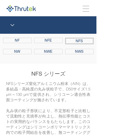
NF
NFE
NFS
NW
NWE
NWS
NFS シリーズ
NFSシリーズ窒化アルミニウム粉末（AlN）は、
多結晶・高純度の丸み状粒子で、D50サイズ1.5
μm～130 μmで提供され、シリコーン適合性表
面コーティングが施されています。
丸み状の粒子形状により、不定形粒子と比較し
て流動性と充填率が向上し、熱伝導性能とコス
トの実用的なバランスをもたらします。このコ
ーティングはシリコーンポリマーマトリックス
内での粒子間結合を改善し、無コーティンググ