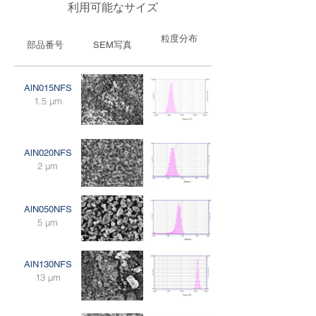
利用可能なサイズ
粒度分布
部品番号
SEM写真
AlN015NFS
1.5 μm
AlN020NFS
2 μm
AlN050NFS
5 μm
AlN130NFS
13 μm