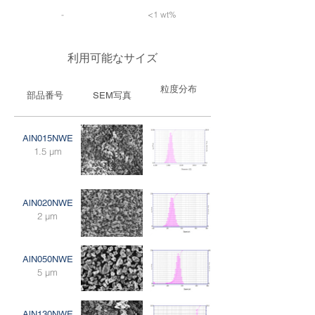
-
<1 wt%
利用可能なサイズ
粒度分布
部品番号
SEM写真
AlN015NWE
1.5 μm
AlN020NWE
2 μm
AlN050NWE
5 μm
AlN130NWE