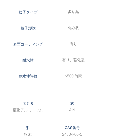
多結晶
粒子タイプ
丸み状
粒子形状
有り
表面コーティング
有り、強化型
耐水性
>500 時間
耐水性評価
化学名
式
窒化アルミニウム
AlN
形
CAS番号
粉末
24304-00-5