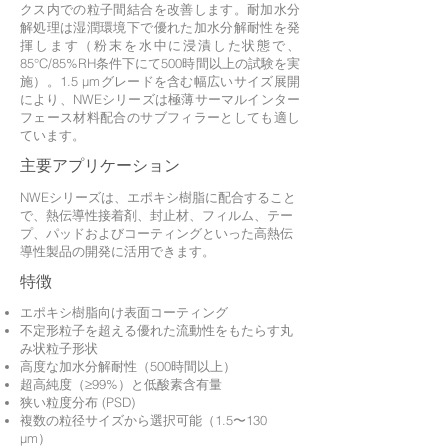
クス内での粒子間結合を改善します。耐加水分
解処理は湿潤環境下で優れた加水分解耐性を発
揮します（粉末を水中に浸漬した状態で、
85°C/85%RH条件下にて500時間以上の試験を実
施）。1.5 μmグレードを含む幅広いサイズ展開
により、NWEシリーズは極薄サーマルインター
フェース材料配合のサブフィラーとしても適し
ています。
主要アプリケーション
NWEシリーズは、エポキシ樹脂に配合すること
で、熱伝導性接着剤、封止材、フィルム、テー
プ、パッドおよびコーティングといった高熱伝
導性製品の開発に活用できます。
特徴
エポキシ樹脂向け表面コーティング
不定形粒子を超える優れた流動性をもたらす丸
み状粒子形状
高度な加水分解耐性（500時間以上）
超高純度（≥99%）と低酸素含有量
狭い粒度分布 (PSD)
複数の粒径サイズから選択可能（1.5〜130
μm）