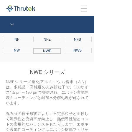
NF
NFE
NFS
NW
NWS
NWE
NWE シリーズ
NWEシリーズ窒化アルミニウム粉末（AlN）
は、多結晶・高純度の丸み状粒子で、D50サイ
ズ1.5 μm～130 μmで提供され、エポキシ官能性
表面コーティングと耐加水分解処理が施されて
います。
丸み状の粒子形状により、不定形粒子と比較し
て流動性と充填率が向上し、熱伝導性能とコス
トの実用的なバランスをもたらします。エポキ
シ官能性コーティングはエポキシ樹脂マトリッ