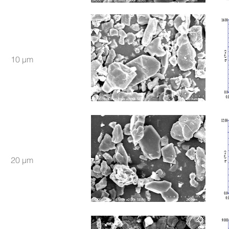
10 μm
20 μm