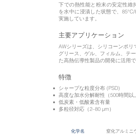
下での熱性能と粉末の安定性維
を水中に浸漬した状態で、85°C/
実施しています。
主要アプリケーション
AWシリーズは、シリコーンポリ
グリース、ゲル、フィルム、テー
た高熱伝導性製品の開発に活用で
特徴
シャープな粒度分布 (PSD)
高度な加水分解耐性（500時間以
低炭素・低酸素含有量
多粒径対応（2–80 μm）
窒化アルミニ
化学名