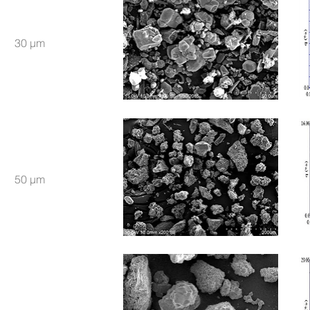
30 μm
50 μm