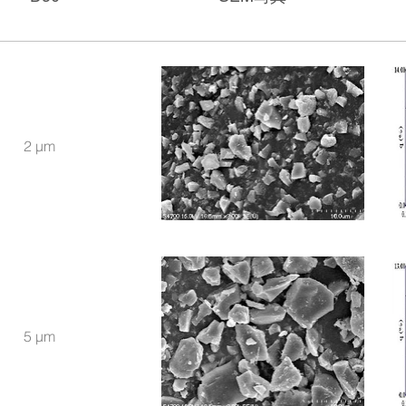
2 μm
5 μm