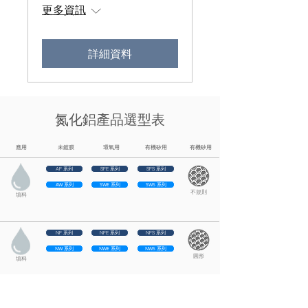
更多資訊
詳細資料
氮化鋁產品選型表
應用
未鍍膜
環氧用
有機矽用
有機矽用
AF 系列
SFE 系列
SFS 系列
AW 系列
SWE 系列
SWS 系列
不規則
填料
NF 系列
NFE 系列
NFS 系列
NW 系列
NWE 系列
NWS 系列
圓形
填料
RF 系列
RFE 系列
RFS 系列