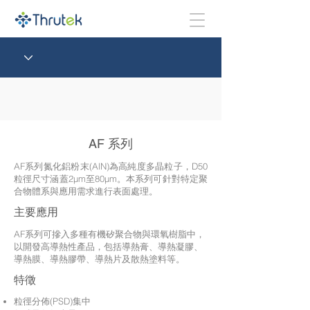
AF 系列
AF系列氮化鋁粉末(AlN)為高純度多晶粒子，D50
粒徑尺寸涵蓋2μm至80μm。本系列可針對特定聚
合物體系與應用需求進行表面處理。
主要應用
AF系列可摻入多種有機矽聚合物與環氧樹脂中，
以開發高導熱性產品，包括導熱膏、導熱凝膠、
導熱膜、導熱膠帶、導熱片及散熱塗料等。
特徵
粒徑分佈(PSD)集中