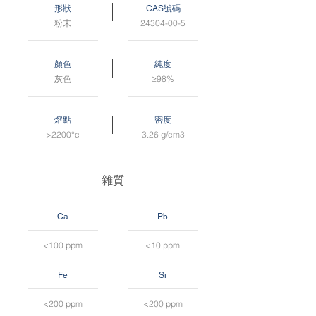
形狀
CAS號碼
粉末
24304-00-5
顏色
純度
灰色
≥98%
熔點
密度
>2200°c
3.26 g/cm3
雜質
Ca
Pb
<100 ppm
<10 ppm
Fe
Si
<200 ppm
<200 ppm