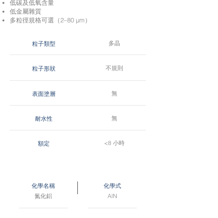
低碳及低氧含量
低金屬雜質
多粒徑規格可選（2–80 μm）
多晶
粒子類型
不規則
粒子形狀
無
表面塗層
無
耐水性
<8 小時
額定
化學名稱
化學式
氮化鋁
AlN