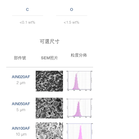
C
O
<0.1 wt%
<1.5 wt%
可選尺寸
粒度分佈
部件號
SEM照片
AlN020AF
2 μm
AlN050AF
5 μm
AlN100AF
10 μm