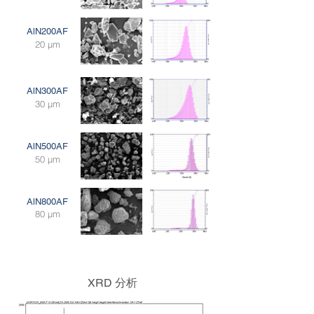
AlN200AF
20 μm
AlN300AF
30 μm
AlN500AF
50 μm
AlN800AF
80 μm
XRD 分析